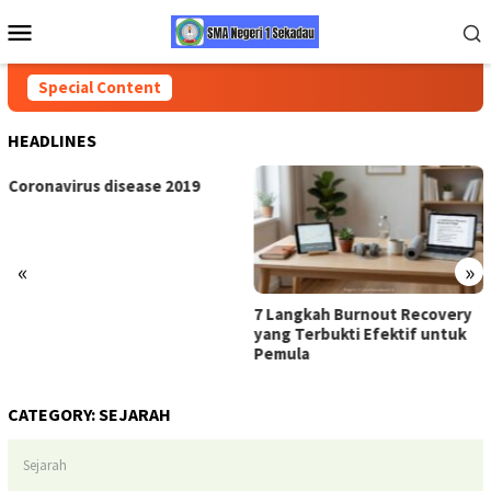
Skip
Mobile
to
Menu
content
Special Content
HEADLINES
Coronavirus disease 2019
«
»
7 Langkah Burnout Recovery
yang Terbukti Efektif untuk
Pemula
CATEGORY:
SEJARAH
Sejarah