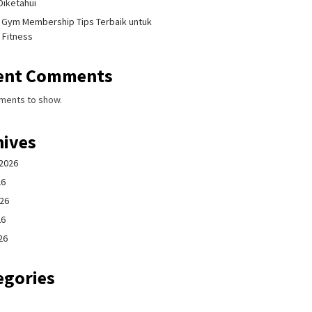
Diketahui
i Gym Membership Tips Terbaik untuk
 Fitness
ent Comments
ments to show.
hives
2026
26
026
26
26
egories