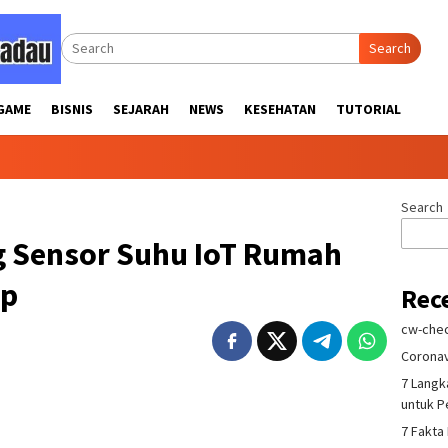
Search
GAME
BISNIS
SEJARAH
NEWS
KESEHATAN
TUTORIAL
Search
g Sensor Suhu IoT Rumah
Hp
Rec
cw-chec
Coronav
7 Langk
untuk 
7 Fakta