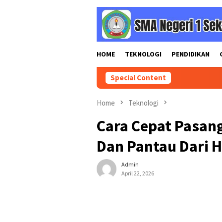
Skip
to
content
HOME
TEKNOLOGI
PENDIDIKAN
Special Content
Home
Teknologi
Cara Cepat Pasan
Dan Pantau Dari 
Admin
April 22, 2026