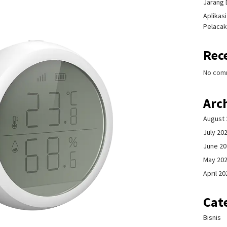
Jarang 
Aplikas
Pelacak
Rec
No com
Arc
August 
July 20
June 2
May 20
April 20
Cat
Bisnis